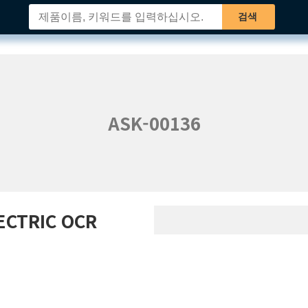
검색
ASK-00136
LECTRIC
OCR