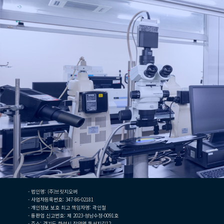
- 법인명: (주)브릿지오버
- 사업자등록번호: 347-86-02181
- 개인정보 보호 최고 책임자명: 곽인철
- 통판업 신고번호: 제 2023-성남수정-0091호
- 주소: 경기도 화성시 장안면 돌서지길12