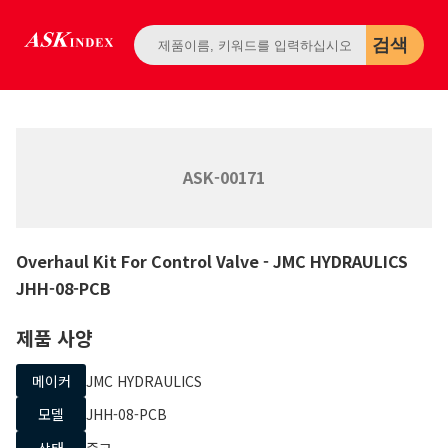
검색
ASK-00171
Overhaul Kit For Control Valve
- JMC HYDRAULICS
JHH-08-PCB
제품 사양
메이커
JMC HYDRAULICS
모델
JHH-08-PCB
상태
중고