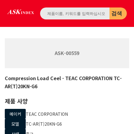
검색
ASK-00559
Compression Load Ceel
- TEAC CORPORATION
TC-
AR(T)20KN-G6
제품 사양
메이커
TEAC CORPORATION
모델
TC-AR(T)20KN-G6
상태
중고