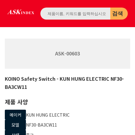
검색
ASK-00603
KOINO Safety Switch
- KUN HUNG ELECTRIC
NF30-
BA3CW11
제품 사양
메이커
KUN HUNG ELECTRIC
모델
NF30-BA3CW11
상태
중고