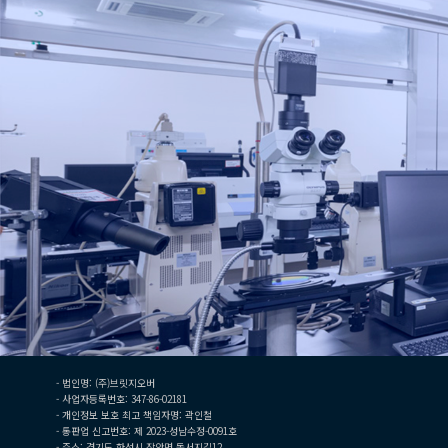
- 법인명: (주)브릿지오버
- 사업자등록번호: 347-86-02181
- 개인정보 보호 최고 책임자명: 곽인철
- 통판업 신고번호: 제 2023-성남수정-0091호
- 주소: 경기도 화성시 장안면 돌서지길12