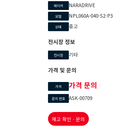
NARADRIVE
메이커
NPL060A-040-S2-P3
모델
중고
상태
전시장 정보
기타
전시장
가격 및 문의
가격 문의
가격
ASK-00709
문의 번호
재고 확인 · 문의