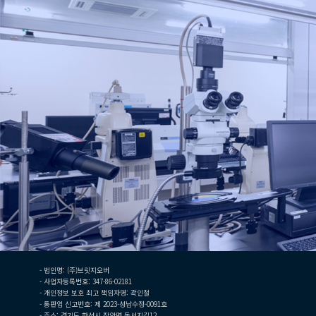
- 법인명: (주)브릿지오버
- 사업자등록번호: 347-86-02181
- 개인정보 보호 최고 책임자명: 곽인철
- 통판업 신고번호: 제 2023-성남수정-0091호
- 주소: 경기도 화성시 장안면 돌서지길12