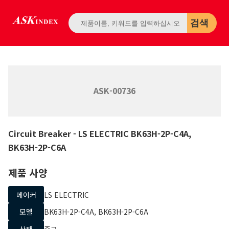
검색
ASK-00736
Circuit Breaker
- LS ELECTRIC
BK63H-2P-C4A,
BK63H-2P-C6A
제품 사양
메이커
LS ELECTRIC
모델
BK63H-2P-C4A, BK63H-2P-C6A
상태
중고