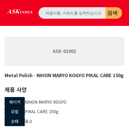
검색
ASK-01001
Metal Polish
- NIHON MARYO KOGYO
PIKAL CARE 150g
제품 사양
메이커
NIHON MARYO KOGYO
모델
PIKAL CARE 150g
상태
중고