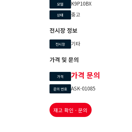
K9P10BX
모델
중고
상태
전시장 정보
기타
전시장
가격 및 문의
가격 문의
가격
ASK-01085
문의 번호
재고 확인 · 문의