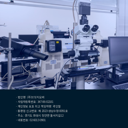
- 법인명: (주)브릿지오버
- 사업자등록번호: 347-86-02181
- 개인정보 보호 최고 책임자명: 곽인철
- 통판업 신고번호: 제 2023-성남수정-0091호
- 주소: 경기도 화성시 장안면 돌서지길12
- 대표번호: 02-6013-0901