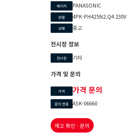
PANASONIC
메이커
4PK-PH425N2.Q4 230V
모델
중고
상태
전시장 정보
기타
전시장
가격 및 문의
가격 문의
가격
ASK-06660
문의 번호
재고 확인 · 문의