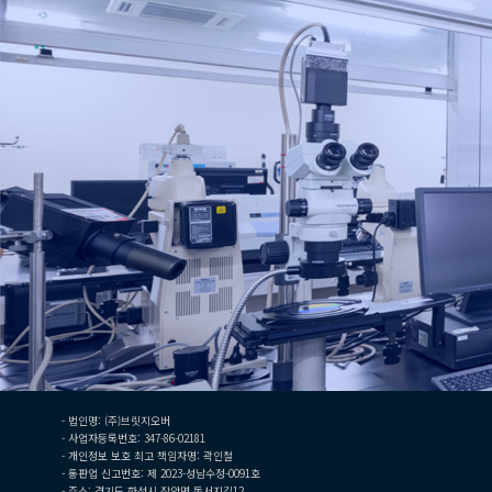
- 법인명: (주)브릿지오버
- 사업자등록번호: 347-86-02181
- 개인정보 보호 최고 책임자명: 곽인철
- 통판업 신고번호: 제 2023-성남수정-0091호
- 주소: 경기도 화성시 장안면 돌서지길12