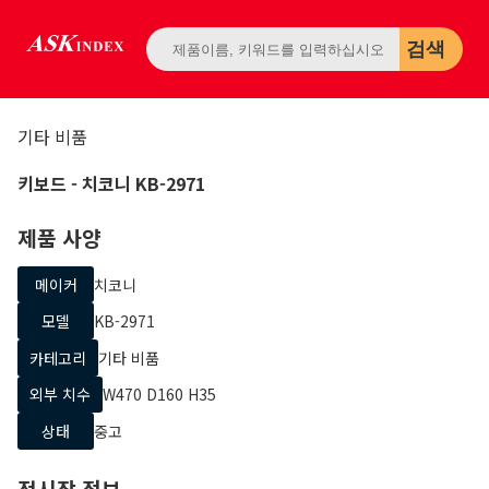
검색
기타 비품
키보드
- 치코니
KB-2971
제품 사양
메이커
치코니
모델
KB-2971
카테고리
기타 비품
외부 치수
W470 D160 H35
상태
중고
전시장 정보