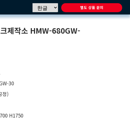
별도 상품 문의
오크제작소
HMW-680GW-
소
GW-30
공정)
700 H1750