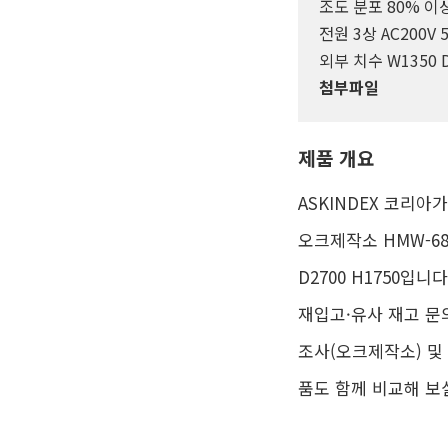
조도 분포 80% 이
전원 3상 AC200V 5
외부 치수 W1350 D
첨부파일
제품 개요
ASKINDEX 코리아
오크제작소 HMW-68
D2700 H1750입
재입고·유사 재고 문
조사(오크제작소) 및
품도 함께 비교해 보