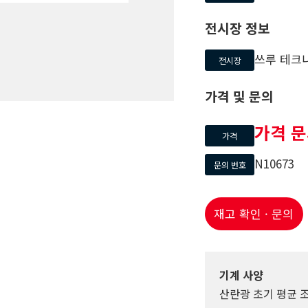
전시장 정보
쓰루 테크
전시장
가격 및 문의
가격 
가격
N10673
문의 번호
재고 확인 · 문의
기계 사양
산란광 초기 평균 조