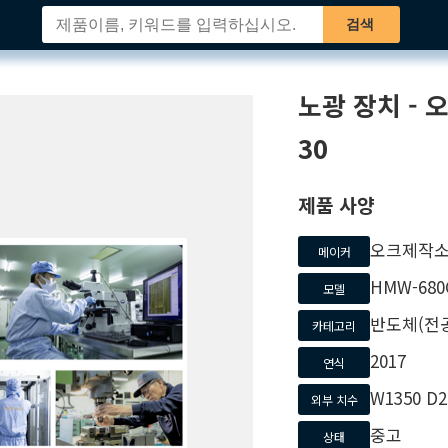
검색
노광 장치
- 
30
제품 사양
오크제작
메이커
HMW-680
모델
반도체(전
카테고리
2017
연식
W1350 D2
외부 치수
중고
상태