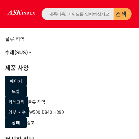
검색
물류 하역
수레(SUS)
-
제품 사양
메이커
모델
카테고리
물류 하역
외부 치수
W500 D840 H890
상태
중고
전시장 정보