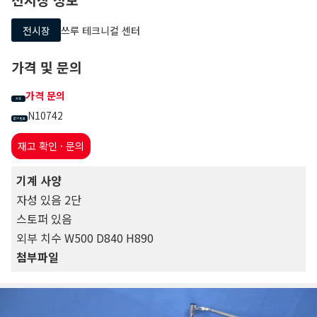
전시장
쓰루 테크니컬 센터
가격 및 문의
가격 문의
가격
N10742
문의 번호
재고 확인 · 문의
기계 사양
자성 있음 2단
스토퍼 있음
외부 치수 W500 D840 H890
첨부파일