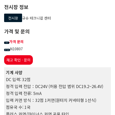
전시장 정보
전시장
규슈 테크니컬 센터
가격 및 문의
가격 문의
가격
N10807
문의 번호
재고 확인 · 문의
기계 사양
DC 입력: 32점
정격 입력 전압：DC24V (허용 전압 범위 DC19.2~26.4V)
정격 입력 전류: 5mA
입력 커먼 방식：32점 1커먼(원터치 커넥터형 1선식)
점유국 수: 1국
플러스 커먼/마이너스 커먼 공용 타입