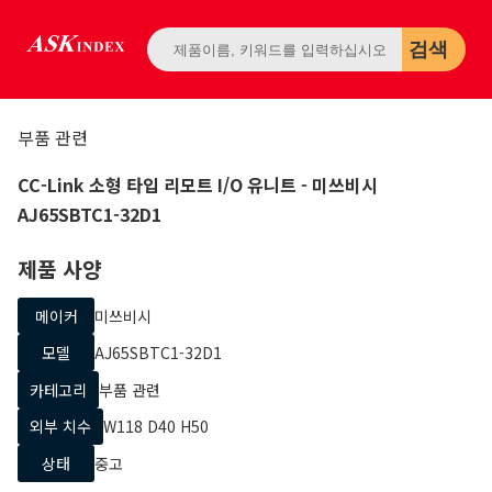
검색
부품 관련
CC-Link 소형 타입 리모트 I/O 유니트
- 미쓰비시
AJ65SBTC1-32D1
제품 사양
메이커
미쓰비시
모델
AJ65SBTC1-32D1
카테고리
부품 관련
외부 치수
W118 D40 H50
상태
중고