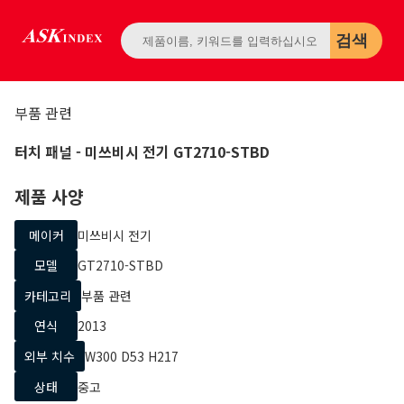
검색
부품 관련
터치 패널
- 미쓰비시 전기
GT2710-STBD
제품 사양
메이커
미쓰비시 전기
모델
GT2710-STBD
카테고리
부품 관련
연식
2013
외부 치수
W300 D53 H217
상태
중고