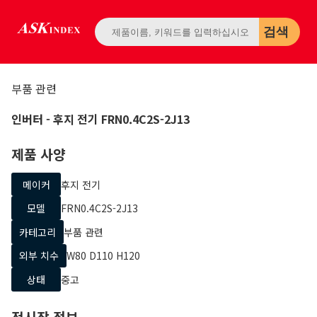
검색
부품 관련
인버터
- 후지 전기
FRN0.4C2S-2J13
제품 사양
메이커
후지 전기
모델
FRN0.4C2S-2J13
카테고리
부품 관련
외부 치수
W80 D110 H120
상태
중고
전시장 정보