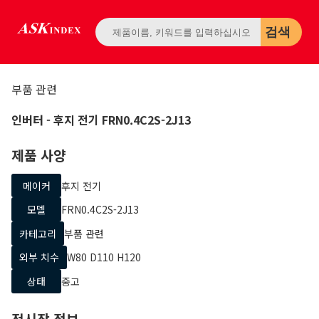
검색
부품 관련
인버터
- 후지 전기
FRN0.4C2S-2J13
제품 사양
메이커
후지 전기
모델
FRN0.4C2S-2J13
카테고리
부품 관련
외부 치수
W80 D110 H120
상태
중고
전시장 정보