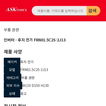
검색
부품 관련
인버터
- 후지 전기
FRN01.5C2S-2J13
제품 사양
메이커
후지 전기
모델
FRN01.5C2S-2J13
카테고리
부품 관련
외부 치수
W110 D150 H130
상태
중고
전시장 정보