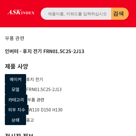
검색
부품 관련
인버터
- 후지 전기
FRN01.5C2S-2J13
제품 사양
메이커
후지 전기
모델
FRN01.5C2S-2J13
카테고리
부품 관련
외부 치수
W110 D150 H130
상태
중고
전시장 정보