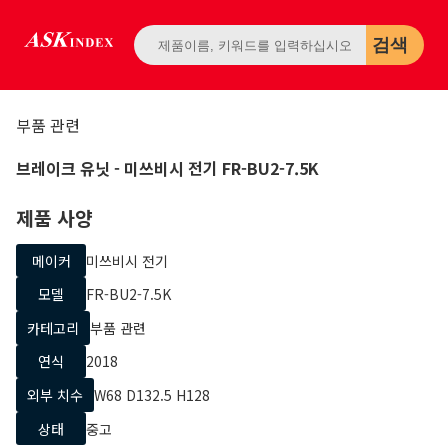
검색
부품 관련
브레이크 유닛
- 미쓰비시 전기
FR-BU2-7.5K
제품 사양
메이커
미쓰비시 전기
모델
FR-BU2-7.5K
카테고리
부품 관련
연식
2018
외부 치수
W68 D132.5 H128
상태
중고