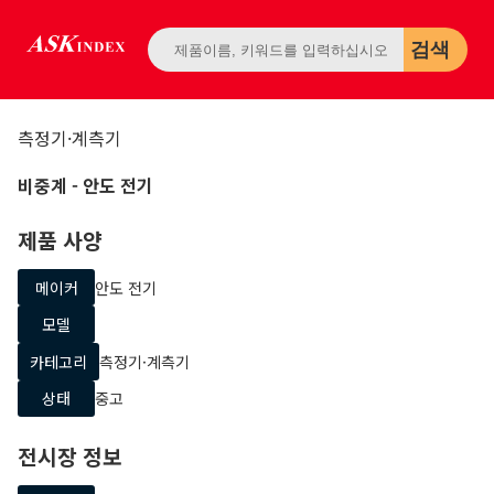
검색
측정기·계측기
비중계
- 안도 전기
제품 사양
메이커
안도 전기
모델
카테고리
측정기·계측기
상태
중고
전시장 정보