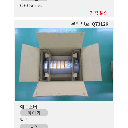
C30 Series
가격 문의
문의 번호:
Q73126
애드소버
메이커
알백
모델