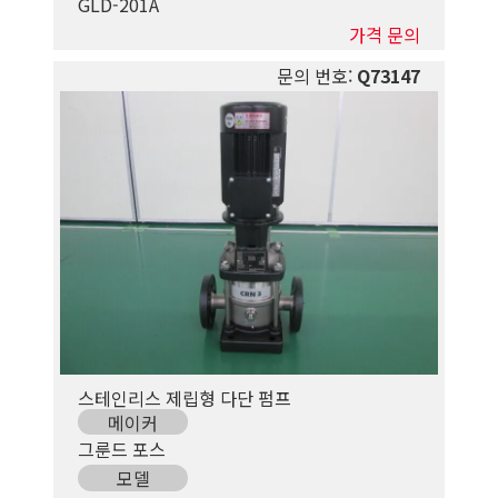
GLD-201A
가격 문의
문의 번호:
Q73147
스테인리스 제립형 다단 펌프
메이커
그룬드 포스
모델