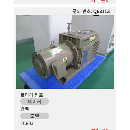
문의 번호:
Q63113
로터리 펌프
메이커
알백
모델
EC803