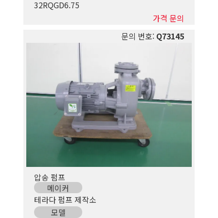
32RQGD6.75
가격 문의
문의 번호:
Q73145
압송 펌프
메이커
테라다 펌프 제작소
모델