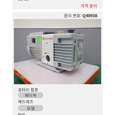
가격 문의
문의 번호:
Q40938
로터리 펌프
메이커
에드워즈
모델
RV5