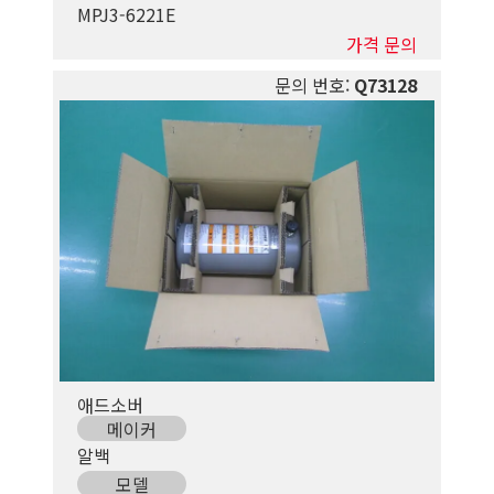
MPJ3-6221E
가격 문의
문의 번호:
Q73128
애드소버
메이커
알백
모델