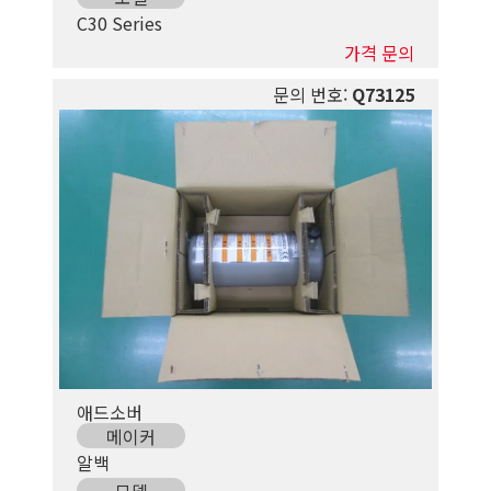
C30 Series
가격 문의
문의 번호:
Q73125
애드소버
메이커
알백
모델