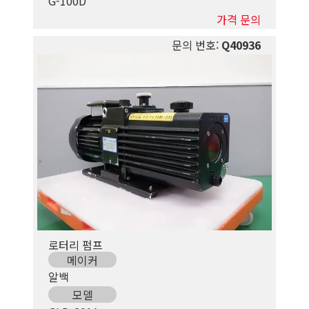
G-100D
가격 문의
문의 번호:
Q40936
로터리 펌프
메이커
알백
모델