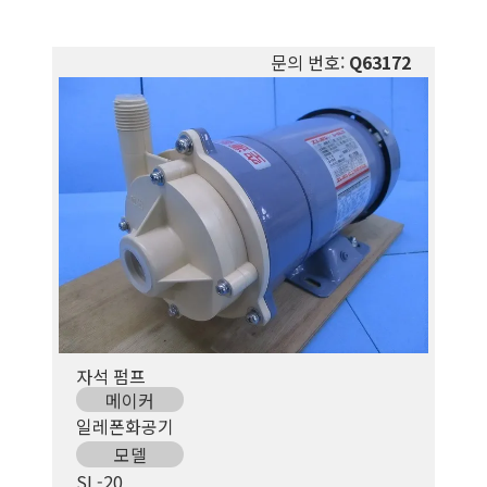
문의 번호:
Q63172
자석 펌프
메이커
일레폰화공기
모델
SL-20