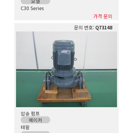
모델
C30 Series
가격 문의
문의 번호:
Q73148
압송 펌프
메이커
테랄