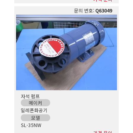
문의 번호:
Q63049
자석 펌프
메이커
일레폰화공기
모델
SL-35NW
가격 문의