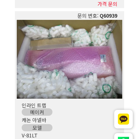
가격 문의
문의 번호:
Q60939
인라인 트랩
메이커
캐논 아넬바
모델
V-81LT