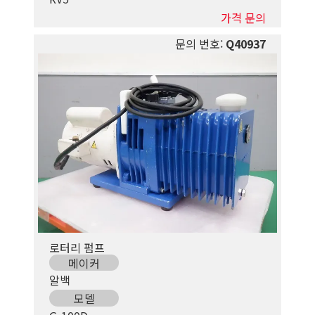
가격 문의
문의 번호:
Q40937
로터리 펌프
메이커
알백
모델