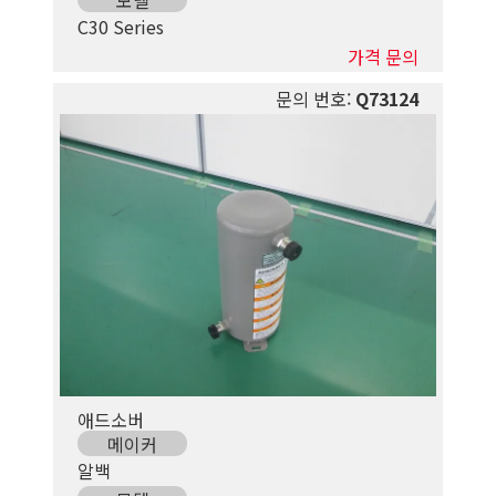
C30 Series
가격 문의
문의 번호:
Q73124
애드소버
메이커
알백