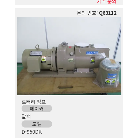
가격 문의
문의 번호:
Q63112
로터리 펌프
메이커
알백
모델
D-950DK