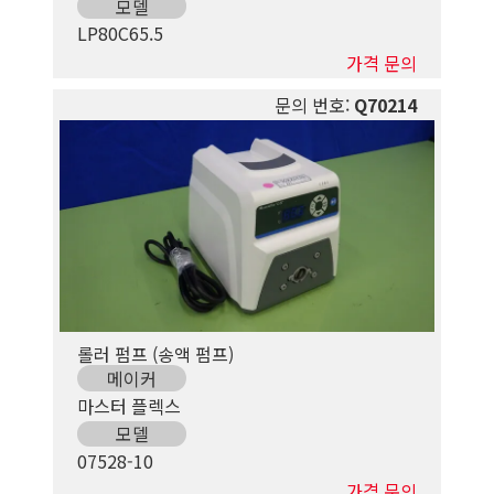
모델
LP80C65.5
가격 문의
문의 번호:
Q70214
롤러 펌프 (송액 펌프)
메이커
마스터 플렉스
모델
07528-10
가격 문의