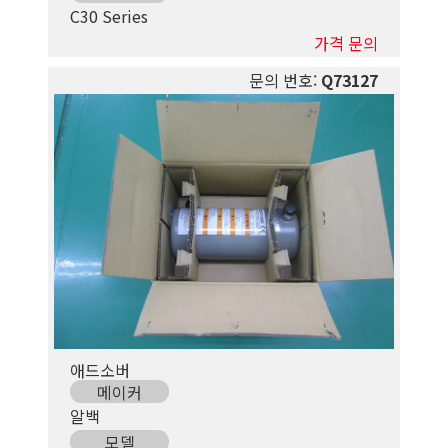
C30 Series
가격 문의
문의 번호:
Q73127
애드소버
메이커
알백
모델