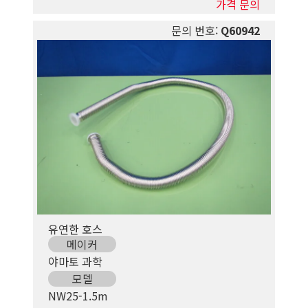
가격 문의
문의 번호:
Q60942
유연한 호스
메이커
야마토 과학
모델
NW25-1.5m