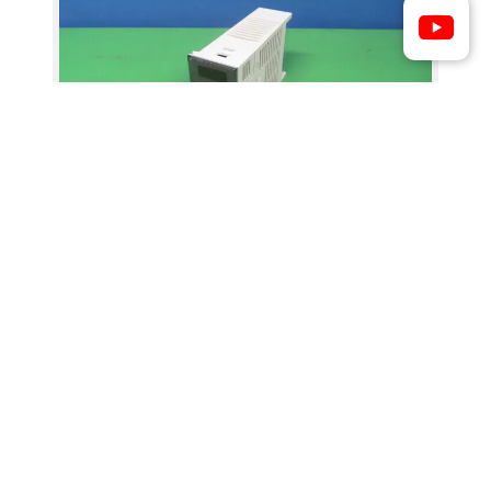
텐션 미터
메이커
미쓰비시 전기
모델
LM-10PD
가격 문의
1
2
3