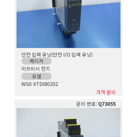
안전 입력 유닛(안전 I/O 입력 유닛)
메이커
미쓰비시 전기
모델
WS0-XTDI80202
가격 문의
문의 번호:
Q73055