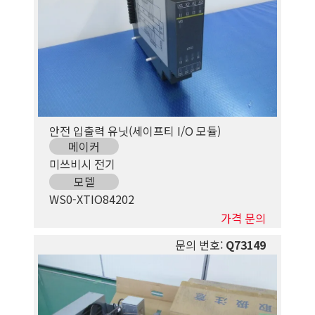
안전 입출력 유닛(세이프티 I/O 모듈)
메이커
미쓰비시 전기
모델
WS0-XTIO84202
가격 문의
문의 번호:
Q73149