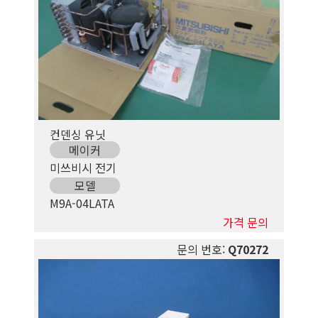
컨덴싱 유닛
메이커
미쓰비시 전기
모델
M9A-04LATA
가격 문의
문의 번호:
Q70272