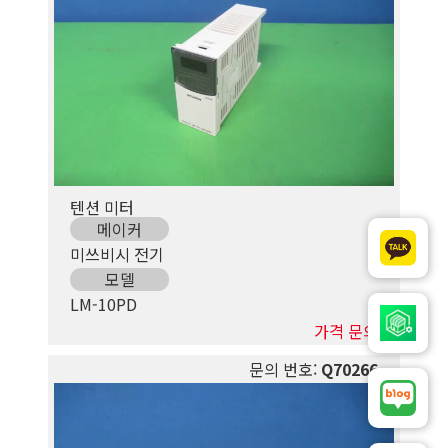
텐션 미터
메이커
미쓰비시 전기
모델
LM-10PD
가격 문의
문의 번호:
Q70266