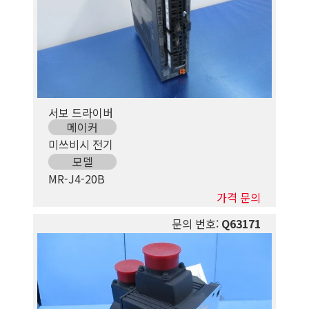
서보 드라이버
메이커
미쓰비시 전기
모델
MR-J4-20B
가격 문의
문의 번호:
Q63171