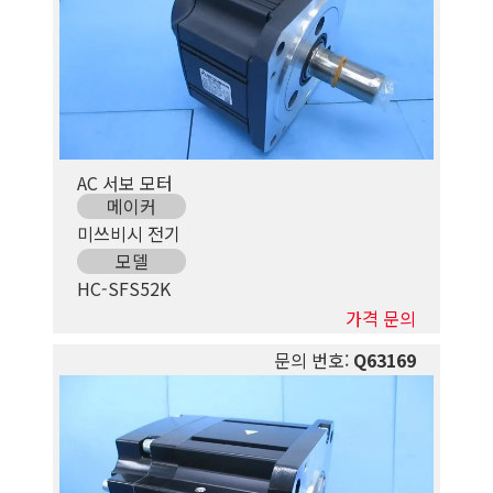
AC 서보 모터
메이커
미쓰비시 전기
모델
HC-SFS52K
가격 문의
문의 번호:
Q63169