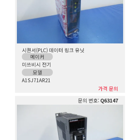
시퀀서(PLC) 데이터 링크 유닛
메이커
미쓰비시 전기
모델
A1SJ71AR21
가격 문의
문의 번호:
Q63147