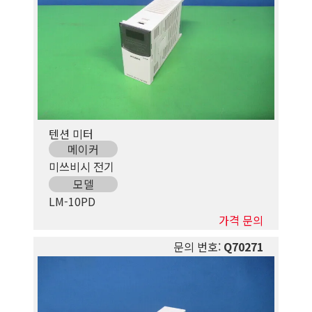
텐션 미터
메이커
미쓰비시 전기
모델
LM-10PD
가격 문의
문의 번호:
Q70271