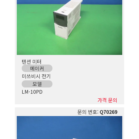
텐션 미터
메이커
미쓰비시 전기
모델
LM-10PD
가격 문의
문의 번호:
Q70269