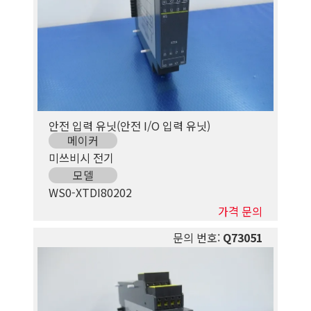
안전 입력 유닛(안전 I/O 입력 유닛)
메이커
미쓰비시 전기
모델
WS0-XTDI80202
가격 문의
문의 번호:
Q73051