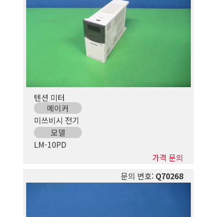
텐션 미터
메이커
미쓰비시 전기
모델
LM-10PD
가격 문의
문의 번호:
Q70268