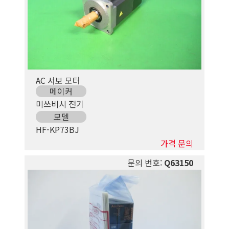
AC 서보 모터
메이커
미쓰비시 전기
모델
HF-KP73BJ
가격 문의
문의 번호:
Q63150