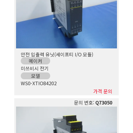
안전 입출력 유닛(세이프티 I/O 모듈)
메이커
미쓰비시 전기
모델
WS0-XTIO84202
가격 문의
문의 번호:
Q73050