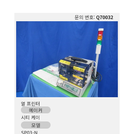
문의 번호:
Q70032
열 프린터
메이커
시티 케이
모델
SP03-N