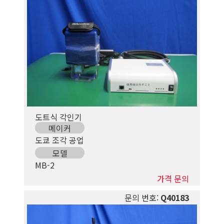
도트식 각인기
메이커
도쿄 조각 공업
모델
MB-2
가격 문의
문의 번호:
Q40183