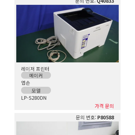
문의 번호:
Q40833
레이저 프린터
메이커
엡손
모델
LP-S280DN
가격 문의
문의 번호:
P80588