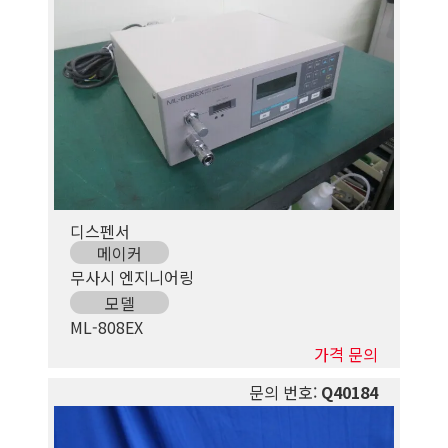
디스펜서
메이커
무사시 엔지니어링
모델
ML-808EX
가격 문의
문의 번호:
Q40184