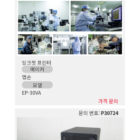
잉크젯 프린터
메이커
엡손
모델
EP-30VA
가격 문의
문의 번호:
P30724