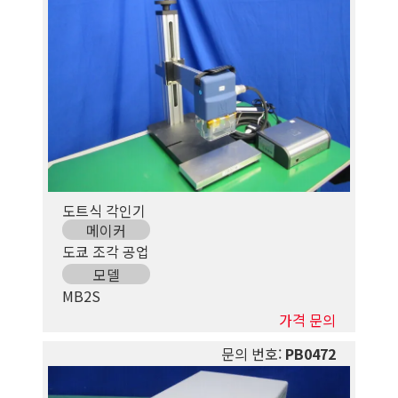
도트식 각인기
메이커
도쿄 조각 공업
모델
MB2S
가격 문의
문의 번호:
PB0472