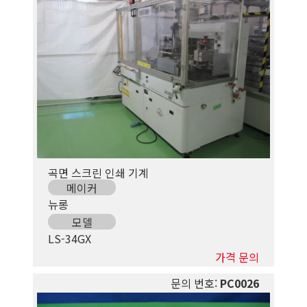
곡면 스크린 인쇄 기계
메이커
뉴롱
모델
LS-34GX
가격 문의
문의 번호:
PC0026