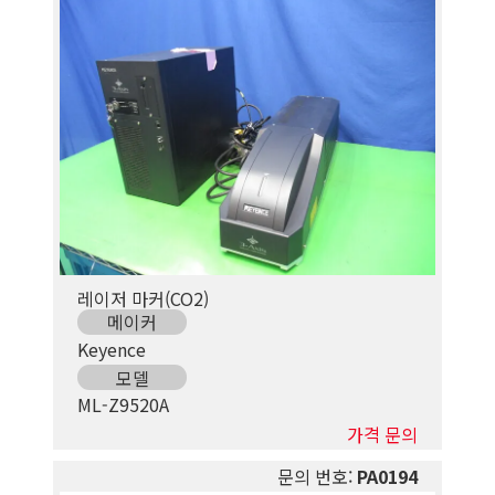
레이저 마커(CO2)
메이커
Keyence
모델
ML-Z9520A
가격 문의
문의 번호:
PA0194