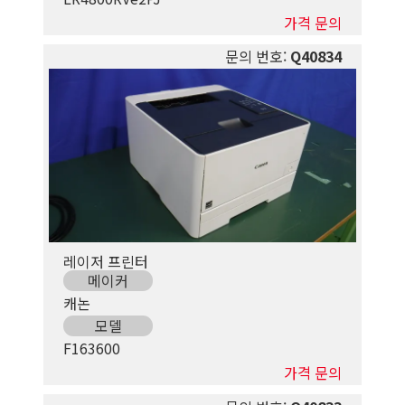
가격 문의
문의 번호:
Q40834
레이저 프린터
메이커
캐논
모델
F163600
가격 문의