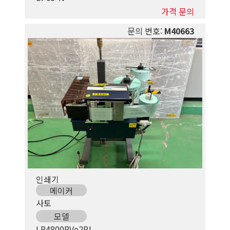
가격 문의
문의 번호:
M40663
인쇄기
메이커
사토
모델
LR4800RVe2PJ