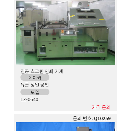
진공 스크린 인쇄 기계
메이커
뉴롱 정밀 공업
모델
LZ-0640
가격 문의
문의 번호:
Q10259